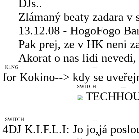
DJs..
Zlámaný beaty zadara v 
13.12.08 - HogoFogo Bar 
Pak prej, ze v HK neni z
Akorat o nas lidi nevedi,
K1NG
---
for Kokino--> kdy se uveřejn
SWITCH
---
TECHHOU
SWITCH
---
4DJ K.I.F.L.I: Jo jo,já posl