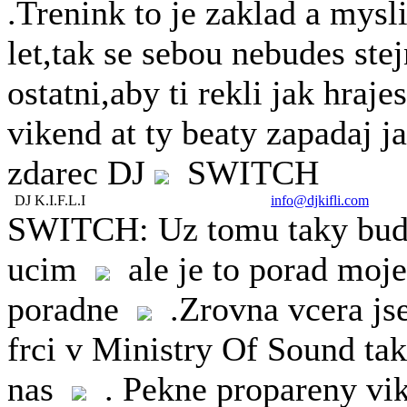
.Trenink to je zaklad a mysl
let,tak se sebou nebudes ste
ostatni,aby ti rekli jak hraje
vikend at ty beaty zapadaj 
zdarec DJ
SWITCH
DJ K.I.F.L.I
info@djkifli.com
SWITCH: Uz tomu taky bude 
ucim
ale je to porad mo
poradne
.Zrovna vcera jse
frci v Ministry Of Sound ta
nas
. Pekne propareny v