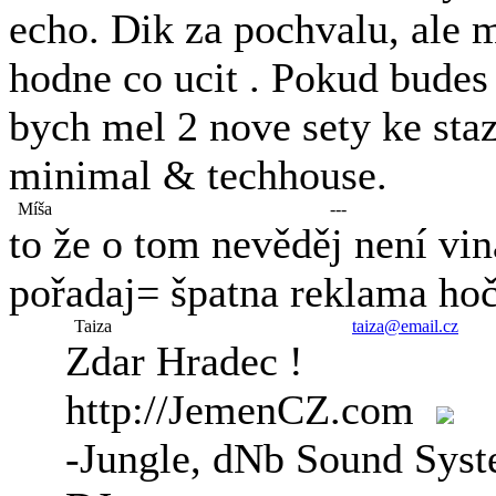
echo. Dik za pochvalu, ale 
hodne co ucit . Pokud budes
bych mel 2 nove sety ke sta
minimal & techhouse.
Míša
---
to že o tom nevěděj není vina
pořadaj= špatna reklama ho
Taiza
taiza@email.cz
Zdar Hradec !
http://JemenCZ.com
-Jungle, dNb Sound Syst