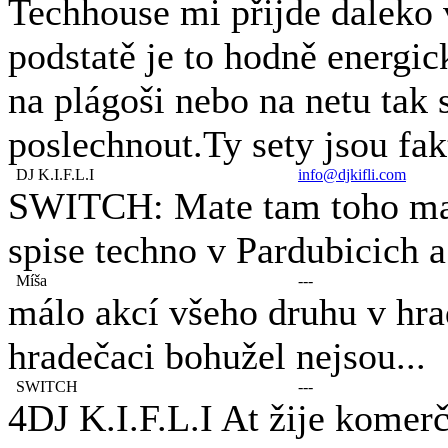
Techhouse mi přijde daleko
podstatě je to hodně energi
na plágoši nebo na netu tak s
poslechnout.Ty sety jsou fak
DJ K.I.F.L.I
info@djkifli.com
SWITCH: Mate tam toho malo
spise techno v Pardubicich 
Míša
---
málo akcí všeho druhu v hra
hradečaci bohužel nejsou...
SWITCH
---
4DJ K.I.F.L.I At žije komer