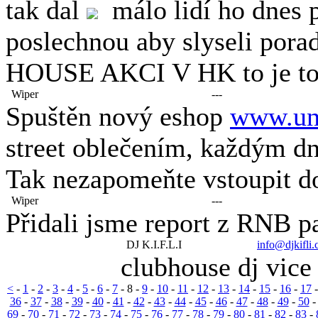
tak dal
málo lidí ho dnes p
poslechnou aby slyseli por
HOUSE AKCI V HK to je to 
Wiper
---
Spuštěn nový eshop
www.un
street oblečením, každým dn
Tak nezapomeňte vstoupit d
Wiper
---
Přidali jsme report z RNB p
DJ K.I.F.L.I
info@djkifli
clubhouse dj vice
<
-
1
-
2
-
3
-
4
-
5
-
6
-
7
-
8
-
9
-
10
-
11
-
12
-
13
-
14
-
15
-
16
-
17
36
-
37
-
38
-
39
-
40
-
41
-
42
-
43
-
44
-
45
-
46
-
47
-
48
-
49
-
50
69
-
70
-
71
-
72
-
73
-
74
-
75
-
76
-
77
-
78
-
79
-
80
-
81
-
82
-
83
-