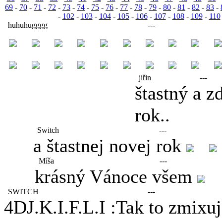
69
-
70
-
71
-
72
-
73
-
74
-
75
-
76
-
77
-
78
-
79
-
80
-
81
-
82
-
83
-
-
102
-
103
-
104
-
105
-
106
-
107
-
108
-
109
-
110
huhuhugggg
---
jiřin
---
štastný a z
rok..
Switch
---
a štastnej novej rok
Míša
---
krásný Vánoce všem
SWITCH
---
4DJ.K.I.F.L.I :Tak to zmixuj