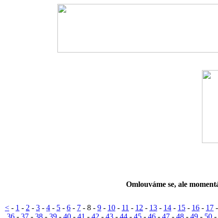
Omlouváme se, ale momentá
<
-
1
-
2
-
3
-
4
-
5
-
6
-
7
-
8
-
9
-
10
-
11
-
12
-
13
-
14
-
15
-
16
-
17
36
-
37
-
38
-
39
-
40
-
41
-
42
-
43
-
44
-
45
-
46
-
47
-
48
-
49
-
50