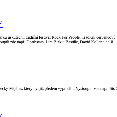
U
E
arku uskutečnil tradiční festival Rock For People. Tradiční červencov
stoupili zde např. Deathstars, Lim Bizkit, Bastille, David Koller a další.
ecký Majáles, který byl již předem vyprodán. Vystoupili zde např. St
Y