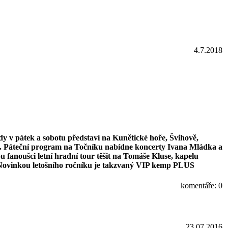
4.7.2018
dy v pátek a sobotu představí na Kunětické hoře, Švihově,
u. Páteční program na Točníku nabídne koncerty Ivana Mládka a
 fanoušci letní hradní tour těšit na Tomáše Kluse, kapelu
. Novinkou letošního ročníku je takzvaný VIP kemp PLUS
komentáře: 0
23.07.2016