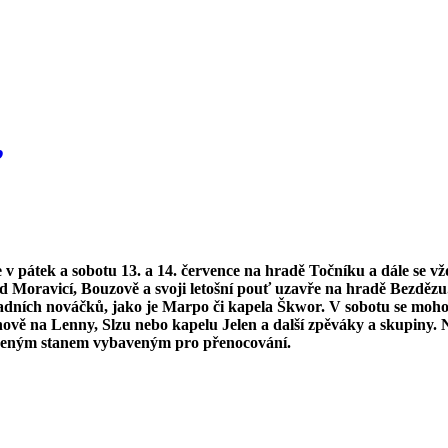
,
 v pátek a sobotu 13. a 14. července na hradě Točníku a dále se vž
 Moravicí, Bouzově a svoji letošní pouť uzavře na hradě Bezděz
adních nováčků, jako je Marpo či kapela Škwor. V sobotu se mohou
nově na Lenny, Slzu nebo kapelu Jelen a další zpěváky a skupiny
taveným stanem vybaveným pro přenocování.