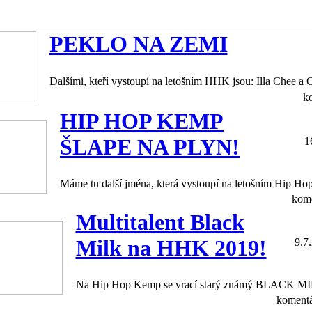
PEKLO NA ZEMI
Dalšími, kteří vystoupí na letošním HHK jsou: Illa Chee a 
k
HIP HOP KEMP
ŠLAPE NA PLYN!
1
Máme tu další jména, která vystoupí na letošním Hip H
kome
Multitalent Black
Milk na HHK 2019!
9.7
Na Hip Hop Kemp se vrací starý známý BLACK M
komentá