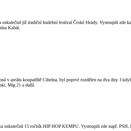
uskutečnil již tradiční hudební festival České Hrady. Vystoupili zde k
pina Kabát.
oná v areálu koupaliště Cihelna, byl poprvé rozdělen na dva dny. I když 
ki, Mig 21 a další.
ku uskutečnil 15 ročník HIP HOP KEMPU. Vystoupili zde např. PSH, Ho