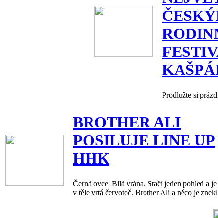
ČESK
RODIN
FESTI
KAŠPÁ
Prodlužte si práz
BROTHER ALI
POSILUJE LINE UP
HHK
Černá ovce. Bílá vrána. Stačí jeden pohled a j
v těle vrtá červotoč. Brother Ali a něco je zne