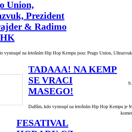
o Union,
azvuk, Prezident
ajder & Radimo
HHK
do vystoupé na letošním Hip Hop Kempu jsou: Prago Union, Ultrazvuk
TADAAA! NA KEMP
SE VRACI
9
MASEGO!
Dalším, kdo vystoupí na letošním Hip Hop Kempu je 
komen
FESATIVAL