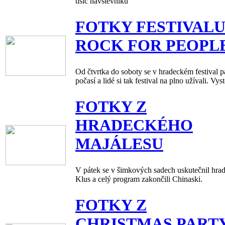
tisíc návštěvníků
FOTKY FESTIVAL
ROCK FOR PEOPL
Od čtvrtka do soboty se v hradeckém festival p
počasí a lidé si tak festival na plno užívali. Vy
FOTKY Z
HRADECKÉHO
MAJÁLESU
V pátek se v šimkových sadech uskutečnil hrad
Klus a celý program zakončili Chinaski.
FOTKY Z
CHRISTMAS PART