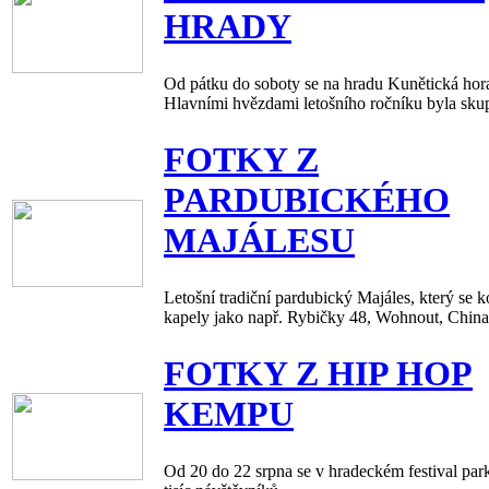
HRADY
Od pátku do soboty se na hradu Kunětická hora 
Hlavními hvězdami letošního ročníku byla sku
FOTKY Z
PARDUBICKÉHO
MAJÁLESU
Letošní tradiční pardubický Majáles, který se k
kapely jako např. Rybičky 48, Wohnout, Chinas
FOTKY Z HIP HOP
KEMPU
Od 20 do 22 srpna se v hradeckém festival par