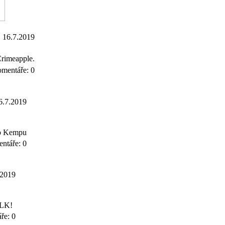
16.7.2019
Crimeapple.
omentáře: 0
6.7.2019
op Kempu
ntáře: 0
.2019
ILK!
ře: 0