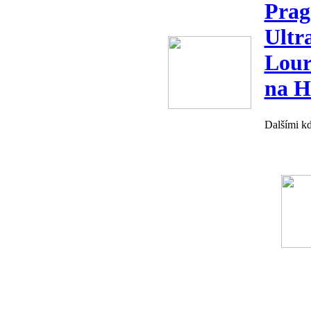
Prag
Ultr
Lour
na 
Dalšími k