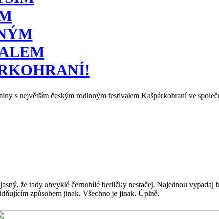
ÝM
NÝM
VALEM
RKOHRANÍ!
dniny s největším českým rodinným festivalem Kašpárkohraní ve spole
e jasný, že tady obvyklé černobílé berličky nestačej. Najednou vypadaj
klidňujícím způsobem jinak. Všechno je jinak. Úplně.