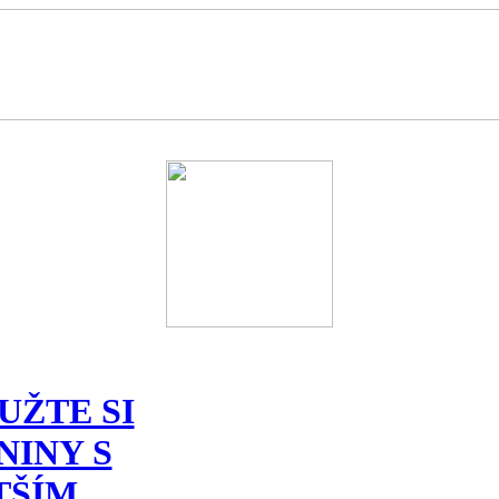
UŽTE SI
NINY S
TŠÍM